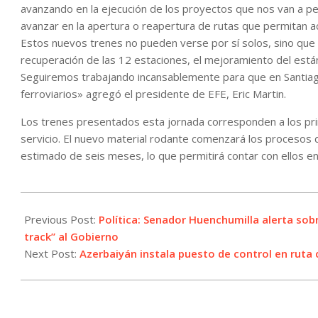
avanzando en la ejecución de los proyectos que nos van a per
avanzar en la apertura o reapertura de rutas que permitan acer
Estos nuevos trenes no pueden verse por sí solos, sino que
recuperación de las 12 estaciones, el mejoramiento del está
Seguiremos trabajando incansablemente para que en Santia
ferroviarios» agregó el presidente de EFE, Eric Martin.
Los trenes presentados esta jornada corresponden a los pri
servicio. El nuevo material rodante comenzará los procesos 
estimado de seis meses, lo que permitirá contar con ellos en
2023-
04-
Previous Post:
Política: Senador Huenchumilla alerta sobr
23
track” al Gobierno
Next Post:
Azerbaiyán instala puesto de control en rut