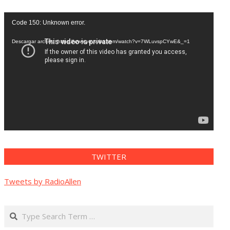
Reproductor
Code 150: Unknown error.
de
vídeo
Descargar archivo: https://www.youtube.com/watch?v=7WLuvspCYwE&_=1
TWITTER
Tweets by RadioAllen
Search