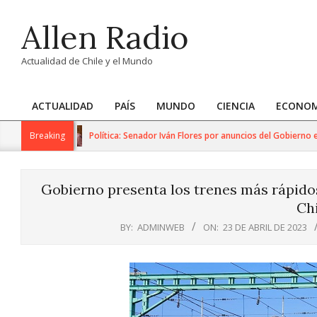
Skip
Allen Radio
to
content
Actualidad de Chile y el Mundo
ACTUALIDAD
PAÍS
MUNDO
CIENCIA
ECONOM
Primary
Navigation
Breaking
Política: Senador Iván Flores por anuncios del Gobierno en s
Menu
Gobierno presenta los trenes más rápido
Chi
BY:
ADMINWEB
ON:
23 DE ABRIL DE 2023