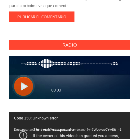
para la próxima vez que comente.
RADIO
Reproductor
Code 150: Unknown error.
de
vídeo
Descargar archivo: https://www.youtube.com/watch?v=7WLuvspCYwE&_=1