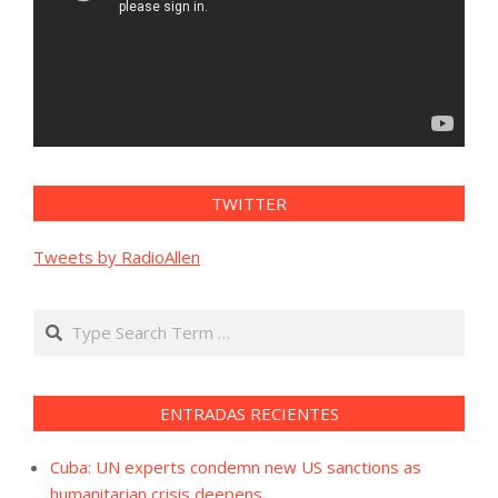
TWITTER
Tweets by RadioAllen
Search
ENTRADAS RECIENTES
Cuba: UN experts condemn new US sanctions as
humanitarian crisis deepens