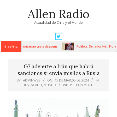
Skip
Allen Radio
to
content
Actualidad de Chile y el Mundo
Primary
Navigation
ons as humanitarian crisis deepens
Breaking
Política: Senador Iván Flores
Menu
G7 advierte a Irán que habrá
sanciones si envía misiles a Rusia
BY:
ADMINWEB
ON:
15 DE MARZO DE 2024
IN:
DESTACADO
,
MUNDO
WITH:
0 COMMENTS