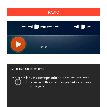
RADIO
Reproductor
Code 150: Unknown error.
de
vídeo
Descargar archivo: https://www.youtube.com/watch?v=7WLuvspCYwE&_=1