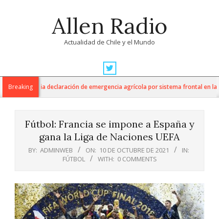
Skip
Allen Radio
to
content
Actualidad de Chile y el Mundo
Primary
Navigation
ultura anuncia declaración de emergencia agrícola por sistema frontal en la Re
Breaking
Menu
Fútbol: Francia se impone a España y
gana la Liga de Naciones UEFA
BY:
ADMINWEB
ON:
10 DE OCTUBRE DE 2021
IN:
FÚTBOL
WITH:
0 COMMENTS