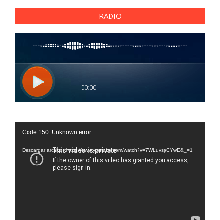
RADIO
Reproductor
Code 150: Unknown error.
de
vídeo
Descargar archivo: https://www.youtube.com/watch?v=7WLuvspCYwE&_=1