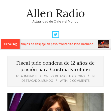
Skip
Allen Radio
to
content
Actualidad de Chile y el Mundo
Primary
Navigation
za intensos trabajos de despeje en paso fronterizo Pino Hachado
Breaking
Mú
Menu
Fiscal pide condena de 12 años de
prisión para Cristina Kirchner
BY:
ADMINWEB
ON:
22 DE AGOSTO DE 2022
IN:
DESTACADO
,
MUNDO
WITH:
0 COMMENTS