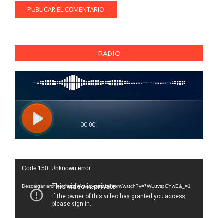
RADIO
Reproductor
Code 150: Unknown error.
de
vídeo
Descargar archivo: https://www.youtube.com/watch?v=7WLuvspCYwE&_=1