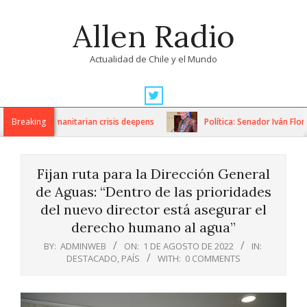
Skip
Allen Radio
to
content
Actualidad de Chile y el Mundo
Primary
Navigation
ons as humanitarian crisis deepens
Breaking
Política: Senador Iván Flores
Menu
Fijan ruta para la Dirección General
de Aguas: “Dentro de las prioridades
del nuevo director está asegurar el
derecho humano al agua”
BY:
ADMINWEB
ON:
1 DE AGOSTO DE 2022
IN:
DESTACADO
,
PAÍS
WITH:
0 COMMENTS