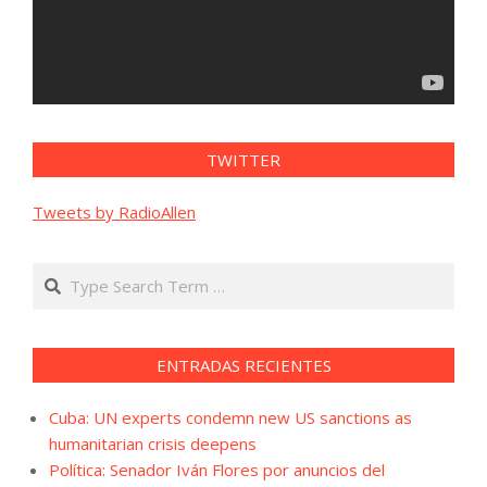
TWITTER
Tweets by RadioAllen
Search
ENTRADAS RECIENTES
Cuba: UN experts condemn new US sanctions as
humanitarian crisis deepens
Política: Senador Iván Flores por anuncios del