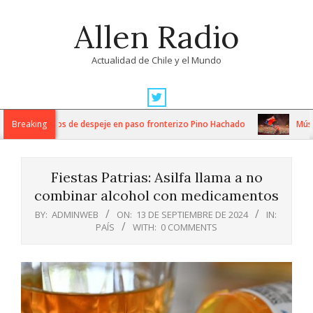
Skip
Allen Radio
to
content
Actualidad de Chile y el Mundo
Primary
Navigation
ensos trabajos de despeje en paso fronterizo Pino Hachado
Breaking
Música: 
Menu
Fiestas Patrias: Asilfa llama a no
combinar alcohol con medicamentos
BY:
ADMINWEB
ON:
13 DE SEPTIEMBRE DE 2024
IN:
PAÍS
WITH:
0 COMMENTS