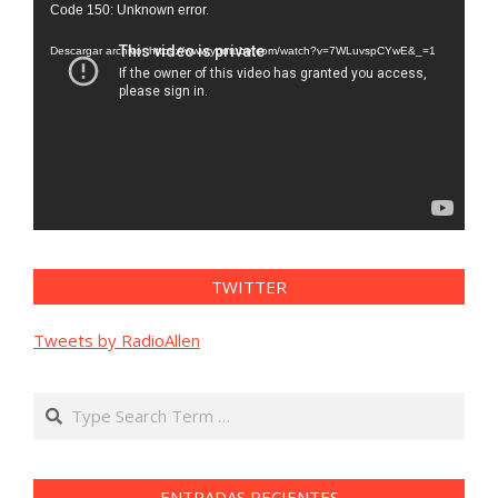
Code 150: Unknown error.
de
vídeo
Descargar archivo: https://www.youtube.com/watch?v=7WLuvspCYwE&_=1
TWITTER
Tweets by RadioAllen
Search
ENTRADAS RECIENTES