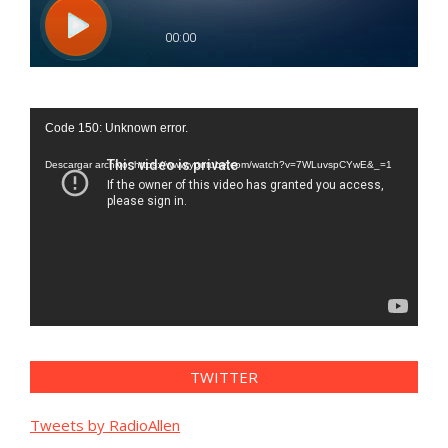
Reproductor
Code 150: Unknown error.
de
vídeo
Descargar archivo: https://www.youtube.com/watch?v=7WLuvspCYwE&_=1
TWITTER
Tweets by RadioAllen