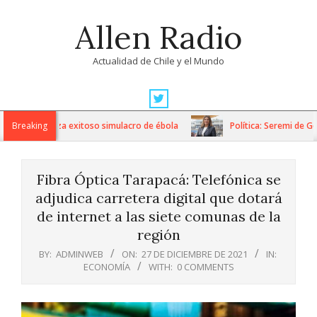
Skip
Allen Radio
to
content
Actualidad de Chile y el Mundo
Primary
Navigation
ricke realiza exitoso simulacro de ébola
Breaking
Política: Seremi de Gobie
Menu
Fibra Óptica Tarapacá: Telefónica se
adjudica carretera digital que dotará
de internet a las siete comunas de la
región
BY:
ADMINWEB
ON:
27 DE DICIEMBRE DE 2021
IN:
ECONOMÍA
WITH:
0 COMMENTS