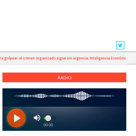
golpear al crimen organizado sigue sin urgencia; Inteligencia Económica»
RADIO