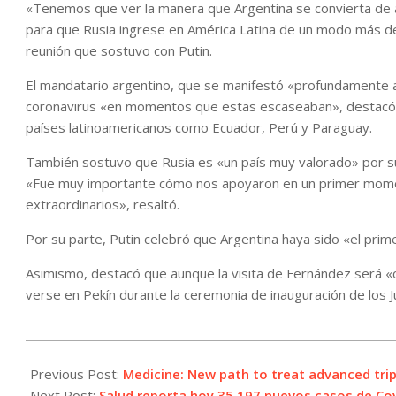
«Tenemos que ver la manera que Argentina se convierta de 
para que Rusia ingrese en América Latina de un modo más d
reunión que sostuvo con Putin.
El mandatario argentino, que se manifestó «profundamente a
coronavirus «en momentos que estas escaseaban», destacó q
países latinoamericanos como Ecuador, Perú y Paraguay.
También sostuvo que Rusia es «un país muy valorado» por su
«Fue muy importante cómo nos apoyaron en un primer moment
extraordinarios», resaltó.
Por su parte, Putin celebró que Argentina haya sido «el primer
Asimismo, destacó que aunque la visita de Fernández será «c
verse en Pekín durante la ceremonia de inauguración de los J
2022-
02-
Previous Post:
Medicine: New path to treat advanced tri
03
Next Post:
Salud reporta hoy 35.197 nuevos casos de Cov