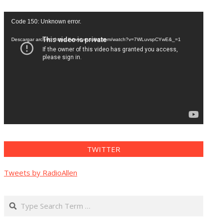
Reproductor
Code 150: Unknown error.
de
vídeo
Descargar archivo: https://www.youtube.com/watch?v=7WLuvspCYwE&_=1
TWITTER
Tweets by RadioAllen
Search