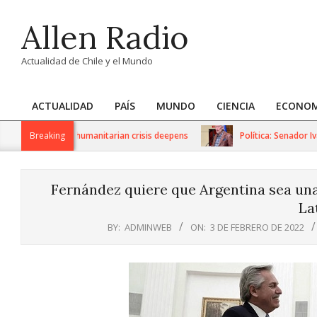
Skip
Allen Radio
to
content
Actualidad de Chile y el Mundo
ACTUALIDAD
PAÍS
MUNDO
CIENCIA
ECONOM
Primary
Navigation
 sanctions as humanitarian crisis deepens
Breaking
Política: Senador Iván
Menu
Fernández quiere que Argentina sea una
La
BY:
ADMINWEB
ON:
3 DE FEBRERO DE 2022