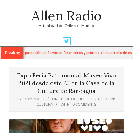
Skip
Allen Radio
to
content
Actualidad de Chile y el Mundo
Primary
Navigation
para la Exportación de Servicios Financieros y prioriza el desarrollo de esta i
Breaking
Menu
Expo Feria Patrimonial: Museo Vivo
2021 desde este 25 en la Casa de la
Cultura de Rancagua
BY:
ADMINWEB
ON:
19 DE OCTUBRE DE 2021
IN:
CULTURA
WITH:
0 COMMENTS