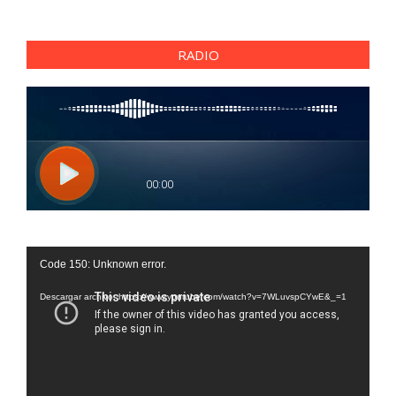
RADIO
Reproductor
Code 150: Unknown error.
de
vídeo
Descargar archivo: https://www.youtube.com/watch?v=7WLuvspCYwE&_=1