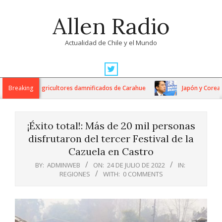
Skip
Allen Radio
to
content
Actualidad de Chile y el Mundo
Primary
Navigation
orrajera a agricultores damnificados de Carahue
Breaking
Japón y Corea del 
Menu
¡Éxito total!: Más de 20 mil personas
disfrutaron del tercer Festival de la
Cazuela en Castro
BY:
ADMINWEB
ON:
24 DE JULIO DE 2022
IN:
REGIONES
WITH:
0 COMMENTS