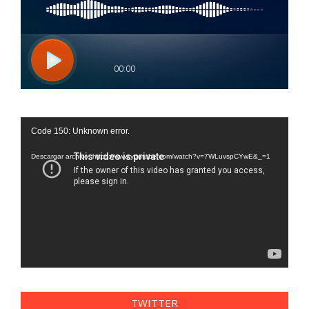
Reproductor
Code 150: Unknown error.
de
vídeo
Descargar archivo: https://www.youtube.com/watch?v=7WLuvspCYwE&_=1
TWITTER