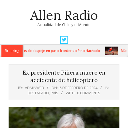
Skip
Allen Radio
to
content
Actualidad de Chile y el Mundo
Primary
Navigation
ensos trabajos de despeje en paso fronterizo Pino Hachado
Breaking
Música: 
Menu
Ex presidente Piñera muere en
accidente de helicóptero
BY:
ADMINWEB
ON:
6 DE FEBRERO DE 2024
IN:
DESTACADO
,
PAÍS
WITH:
0 COMMENTS