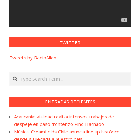
TWITTER
Tweets by RadioAllen
Search
ENTRADAS RECIENTES
Araucanía: Vialidad realiza intensos trabajos de
despeje en paso fronterizo Pino Hachado
Música: Creamfields Chile anuncia line up histórico
desde su llegada a nuestro país