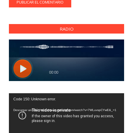
RADIO
Reproductor
Code 150: Unknown error.
de
vídeo
Descargar archivo: https://www.youtube.com/watch?v=7WLuvspCYwE&_=1