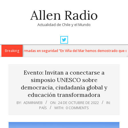
Skip
Allen Radio
to
content
Actualidad de Chile y el Mundo
Primary
Navigation
i y fuerzas armadas en seguridad “En Viña del Mar hemos demostrado que cuando
Breaking
Menu
Evento: Invitan a conectarse a
simposio UNESCO sobre
democracia, ciudadanía global y
educación transformadora
BY:
ADMINWEB
ON:
24 DE OCTUBRE DE 2022
IN:
PAÍS
WITH:
0 COMMENTS