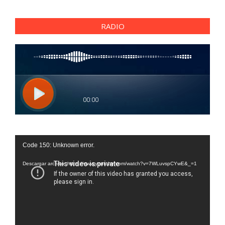
RADIO
Reproductor
Code 150: Unknown error.
de
vídeo
Descargar archivo: https://www.youtube.com/watch?v=7WLuvspCYwE&_=1