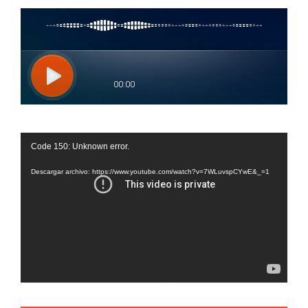
Reproductor
Code 150: Unknown error.
de
vídeo
Descargar archivo: https://www.youtube.com/watch?v=7WLuvspCYwE&_=1