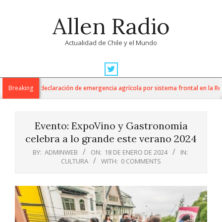
Skip
Allen Radio
to
content
Actualidad de Chile y el Mundo
Primary
Navigation
ura anuncia declaración de emergencia agrícola por sistema frontal en la Regió
Breaking
Menu
Evento: ExpoVino y Gastronomía
celebra a lo grande este verano 2024
BY:
ADMINWEB
ON:
18 DE ENERO DE 2024
IN:
CULTURA
WITH:
0 COMMENTS