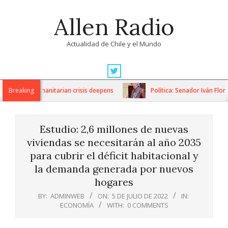
Skip
Allen Radio
to
content
Actualidad de Chile y el Mundo
Primary
Navigation
ons as humanitarian crisis deepens
Breaking
Política: Senador Iván Flores 
Menu
Estudio: 2,6 millones de nuevas
viviendas se necesitarán al año 2035
para cubrir el déficit habitacional y
la demanda generada por nuevos
hogares
BY:
ADMINWEB
ON:
5 DE JULIO DE 2022
IN:
ECONOMÍA
WITH:
0 COMMENTS