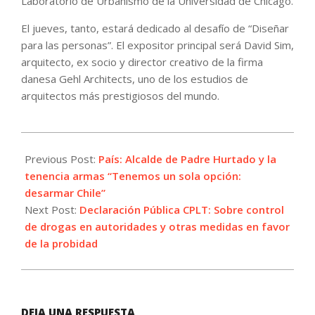
Laboratorio de Urbanismo de la Universidad de Chicago.
El jueves, tanto, estará dedicado al desafío de “Diseñar
para las personas”. El expositor principal será David Sim,
arquitecto, ex socio y director creativo de la firma
danesa Gehl Architects, uno de los estudios de
arquitectos más prestigiosos del mundo.
2022-
07-
Previous Post:
País: Alcalde de Padre Hurtado y la
05
tenencia armas “Tenemos un sola opción:
desarmar Chile”
Next Post:
Declaración Pública CPLT: Sobre control
de drogas en autoridades y otras medidas en favor
de la probidad
DEJA UNA RESPUESTA