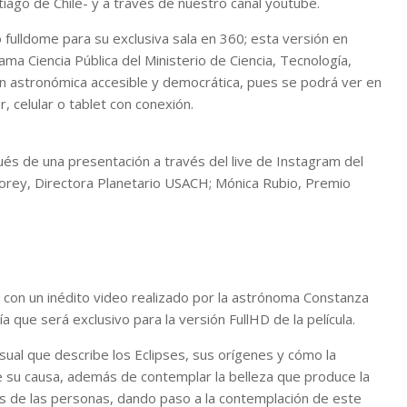
iago de Chile- y a través de nuestro canal youtube.
fulldome para su exclusiva sala en 360; esta versión en
ama Ciencia Pública del Ministerio de Ciencia, Tecnología,
ón astronómica accesible y democrática, pues se podrá ver en
, celular o tablet con conexión.
ués de una presentación a través del live de Instagram del
 Morey, Directora Planetario USACH; Mónica Rubio, Premio
á con un inédito video realizado por la astrónoma Constanza
 que será exclusivo para la versión FullHD de la película.
sual que describe los Eclipses, sus orígenes y cómo la
 su causa, además de contemplar la belleza que produce la
dos de las personas, dando paso a la contemplación de este