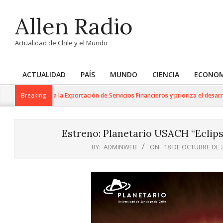
Skip
Allen Radio
to
content
Actualidad de Chile y el Mundo
ACTUALIDAD
PAÍS
MUNDO
CIENCIA
ECONOM
Primary
Navigation
 Trabajo para la Exportación de Servicios Financieros y prioriza el desarrollo 
Breaking
Menu
Estreno: Planetario USACH “Eclips
BY:
ADMINWEB
ON:
18 DE OCTUBRE DE 