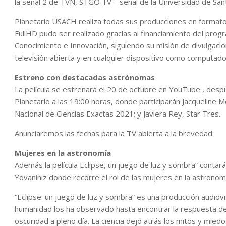
la señal 2 de TVN, STGO TV – señal de la Universidad de Sant
Planetario USACH realiza todas sus producciones en formato 
FullHD pudo ser realizado gracias al financiamiento del progr
Conocimiento e Innovación, siguiendo su misión de divulgaci
televisión abierta y en cualquier dispositivo como computador
Estreno con destacadas astrónomas
La película se estrenará el 20 de octubre en YouTube , desp
Planetario a las 19:00 horas, donde participarán Jacqueline
Nacional de Ciencias Exactas 2021; y Javiera Rey, Star Tres.
Anunciaremos las fechas para la TV abierta a la brevedad.
Mujeres en la astronomía
Además la película Eclipse, un juego de luz y sombra” contar
Yovaniniz donde recorre el rol de las mujeres en la astronomía
“Eclipse: un juego de luz y sombra” es una producción audiovi
humanidad los ha observado hasta encontrar la respuesta de
oscuridad a pleno día. La ciencia dejó atrás los mitos y mie