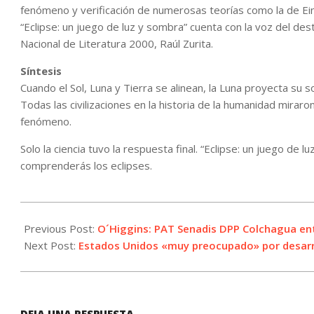
fenómeno y verificación de numerosas teorías como la de Ein
“Eclipse: un juego de luz y sombra” cuenta con la voz del des
Nacional de Literatura 2000, Raúl Zurita.
Síntesis
Cuando el Sol, Luna y Tierra se alinean, la Luna proyecta su s
Todas las civilizaciones en la historia de la humanidad mira
fenómeno.
Solo la ciencia tuvo la respuesta final. “Eclipse: un juego d
comprenderás los eclipses.
2021-
10-
Previous Post:
O´Higgins: PAT Senadis DPP Colchagua entr
18
Next Post:
Estados Unidos «muy preocupado» por desarro