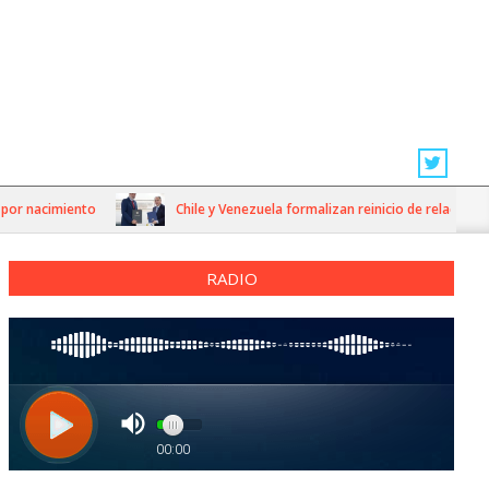
 nacimiento
Chile y Venezuela formalizan reinicio de relaciones co
RADIO