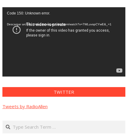
Reproductor
Code 150: Unknown error.
de
vídeo
Descargar archivo: https://www.youtube.com/watch?v=7WLuvspCYwE&_=1
TWITTER
Tweets by RadioAllen
Search