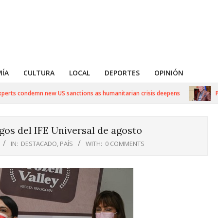
ÍA
CULTURA
LOCAL
DEPORTES
OPINIÓN
s condemn new US sanctions as humanitarian crisis deepens
Políti
os del IFE Universal de agosto
IN:
DESTACADO
,
PAÍS
WITH:
0 COMMENTS