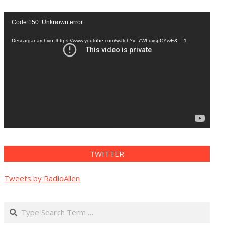
Reproductor
Code 150: Unknown error.
de
vídeo
Descargar archivo: https://www.youtube.com/watch?v=7WLuvspCYwE&_=1
TWITTER
Tweets by RadioAllen
Search