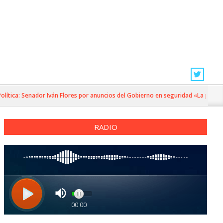
ca: Senador Iván Flores por anuncios del Gobierno en seguridad «La principal 
RADIO