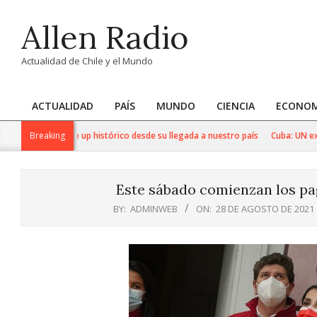
Skip
Allen Radio
to
content
Actualidad de Chile y el Mundo
ACTUALIDAD
PAÍS
MUNDO
CIENCIA
ECONOM
Primary
Navigation
le anuncia line up histórico desde su llegada a nuestro país
Breaking
Cuba: UN expert
Menu
Este sábado comienzan los pag
BY:
ADMINWEB
ON:
28 DE AGOSTO DE 2021