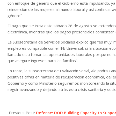
con enfoque de género que el Gobierno está impulsando, ya q
reinserción de las mujeres al mundo laboral y así continuar a
género”.
El pago que se inicia este sábado 28 de agosto se extenderá
electrónica, mientras que los pagos presenciales comienzan
La Subsecretaria de Servicios Sociales explicó que “es muy i
empleo es compatible con el IFE Universal, si la situación ec
llamado es a tomar las oportunidades laborales porque no ha
que asegure ingresos para las familias”.
En tanto, la subsecretaria de Evaluación Social, Alejandra C
positivas cifras en materia de recuperación económica, del 
Gobierno y como Ministerio seguiremos monitoreando la situ
seguir avanzando y dejando atrás esta crisis sanitaria y soc
2021-
08-
Previous Post:
Defense: DOD Building Capacity to Suppo