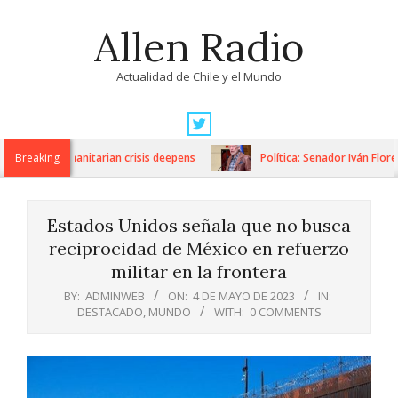
Skip
Allen Radio
to
content
Actualidad de Chile y el Mundo
Primary
Navigation
ons as humanitarian crisis deepens
Breaking
Política: Senador Iván Flores 
Menu
Estados Unidos señala que no busca
reciprocidad de México en refuerzo
militar en la frontera
BY:
ADMINWEB
ON:
4 DE MAYO DE 2023
IN:
DESTACADO
,
MUNDO
WITH:
0 COMMENTS