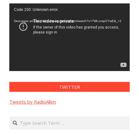
Reproductor
Code 150: Unknown error.
de
vídeo
Descargar archivo: https://www.youtube.com/watch?v=7WLuvspCYwE&_=1
TWITTER
Tweets by RadioAllen
Search