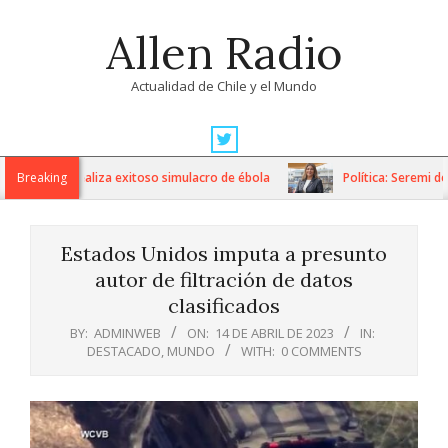
Skip
Allen Radio
to
content
Actualidad de Chile y el Mundo
Primary
Navigation
avo Fricke realiza exitoso simulacro de ébola
Breaking
Política: Seremi de 
Menu
Estados Unidos imputa a presunto
autor de filtración de datos
clasificados
BY:
ADMINWEB
ON:
14 DE ABRIL DE 2023
IN:
DESTACADO
,
MUNDO
WITH:
0 COMMENTS