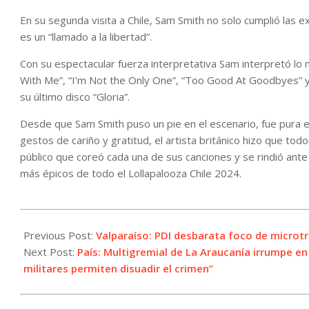
En su segunda visita a Chile, Sam Smith no solo cumplió las 
es un “llamado a la libertad”.
Con su espectacular fuerza interpretativa Sam interpretó lo
With Me”, “I’m Not the Only One”, “Too Good At Goodbyes” y
su último disco “Gloria”.
Desde que Sam Smith puso un pie en el escenario, fue pura en
gestos de cariño y gratitud, el artista británico hizo que to
público que coreó cada una de sus canciones y se rindió ant
más épicos de todo el Lollapalooza Chile 2024.
2024-
03-
Previous Post:
Valparaíso: PDI desbarata foco de microt
19
Next Post:
País: Multigremial de La Araucanía irrumpe en 
militares permiten disuadir el crimen”