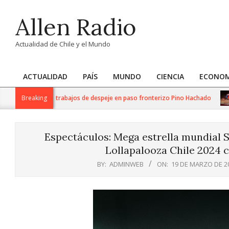
Skip
Allen Radio
to
content
Actualidad de Chile y el Mundo
ACTUALIDAD
PAÍS
MUNDO
CIENCIA
ECONOM
Primary
Navigation
realiza intensos trabajos de despeje en paso fronterizo Pino Hachado
Breaking
Menu
Espectáculos: Mega estrella mundial 
Lollapalooza Chile 2024 
BY:
ADMINWEB
ON:
19 DE MARZO DE 2