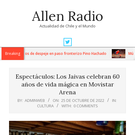
Skip
Allen Radio
to
content
Actualidad de Chile y el Mundo
Primary
Navigation
tensos trabajos de despeje en paso fronterizo Pino Hachado
Breaking
Música:
Menu
Espectáculos: Los Jaivas celebran 60
años de vida mágica en Movistar
Arena
BY:
ADMINWEB
ON:
25 DE OCTUBRE DE 2022
IN:
CULTURA
WITH:
0 COMMENTS