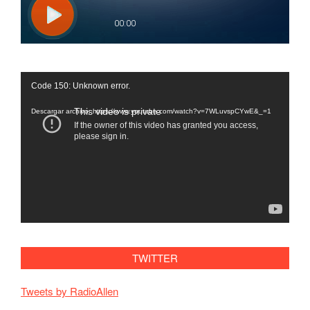
Reproductor
Code 150: Unknown error.
de
vídeo
Descargar archivo: https://www.youtube.com/watch?v=7WLuvspCYwE&_=1
TWITTER
Tweets by RadioAllen