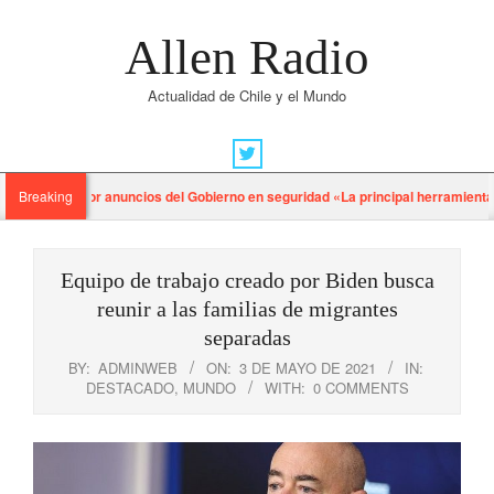
Skip
to
Allen Radio
content
Actualidad de Chile y el Mundo
Primary
Navigation
ván Flores por anuncios del Gobierno en seguridad «La principal herramienta p
Breaking
Menu
Equipo de trabajo creado por Biden busca
reunir a las familias de migrantes
separadas
BY:
ADMINWEB
ON:
3 DE MAYO DE 2021
IN:
DESTACADO
,
MUNDO
WITH:
0 COMMENTS