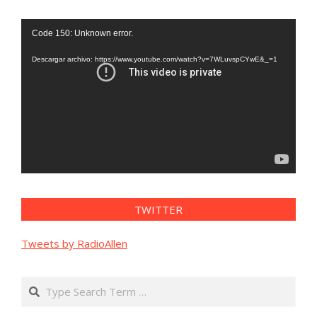
Reproductor
Code 150: Unknown error.
de
vídeo
Descargar archivo: https://www.youtube.com/watch?v=7WLuvspCYwE&_=1
TWITTER
Tweets by RadioAllen
Search