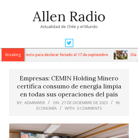
Skip
Allen Radio
to
content
Actualidad de Chile y el Mundo
Primary
Navigation
 ingresa proyecto para declarar feriado el 17 de septiembre
Breaking
Día Int
Menu
Empresas: CEMIN Holding Minero
certifica consumo de energía limpia
en todas sus operaciones del país
BY:
ADMINWEB
ON:
27 DE DICIEMBRE DE 2023
IN:
ECONOMÍA
WITH:
0 COMMENTS