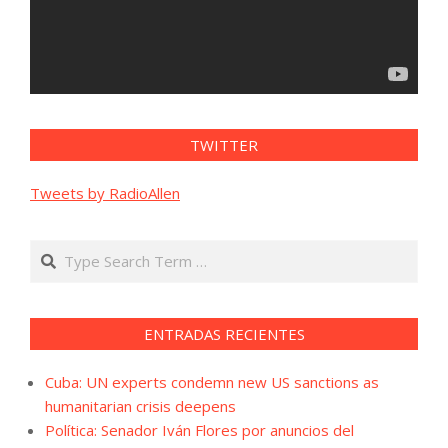
TWITTER
Tweets by RadioAllen
Search
ENTRADAS RECIENTES
Cuba: UN experts condemn new US sanctions as
humanitarian crisis deepens
Política: Senador Iván Flores por anuncios del