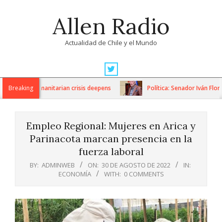
Skip
Allen Radio
to
content
Actualidad de Chile y el Mundo
Primary
Navigation
ons as humanitarian crisis deepens
Breaking
Política: Senador Iván Flores
Menu
Empleo Regional: Mujeres en Arica y
Parinacota marcan presencia en la
fuerza laboral
BY:
ADMINWEB
ON:
30 DE AGOSTO DE 2022
IN:
ECONOMÍA
WITH:
0 COMMENTS