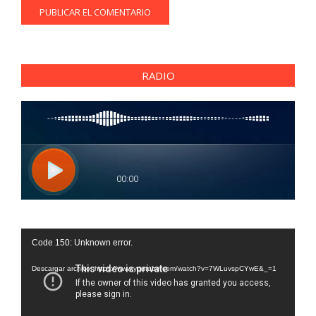
RADIO
Reproductor
Code 150: Unknown error.
de
vídeo
Descargar archivo: https://www.youtube.com/watch?v=7WLuvspCYwE&_=1