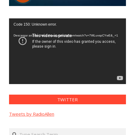
Reproductor
Code 150: Unknown error.
de
vídeo
Descargar archivo: https://www.youtube.com/watch?v=7WLuvspCYwE&_=1
TWITTER
Tweets by RadioAllen
Search