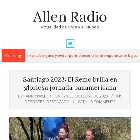
Skip
Allen Radio
to
content
Actualidad de Chile y el Mundo
Primary
Navigation
luvias a utilizar albergues y evitar permanecer a la intemperie ante bajas tem
Breaking
Menu
Santiago 2023: El Remo brilla en
gloriosa jornada panamericana
BY:
ADMINWEB
ON:
24 DE OCTUBRE DE 2023
IN:
DEPORTES
,
DESTACADO
WITH:
0 COMMENTS