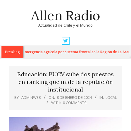
Skip
Allen Radio
to
content
Actualidad de Chile y el Mundo
Primary
Navigation
aración de emergencia agrícola por sistema frontal en la Región de La Araucan
Breaking
Menu
Educación: PUCV sube dos puestos
en ranking que mide la reputación
institucional
BY:
ADMINWEB
ON:
8 DE ENERO DE 2024
IN:
LOCAL
WITH:
0 COMMENTS