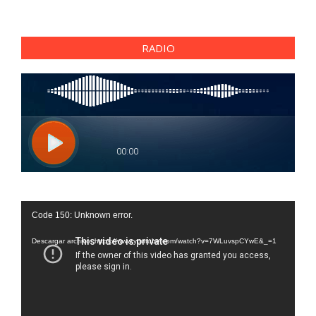
RADIO
Reproductor
Code 150: Unknown error.
de
vídeo
Descargar archivo: https://www.youtube.com/watch?v=7WLuvspCYwE&_=1