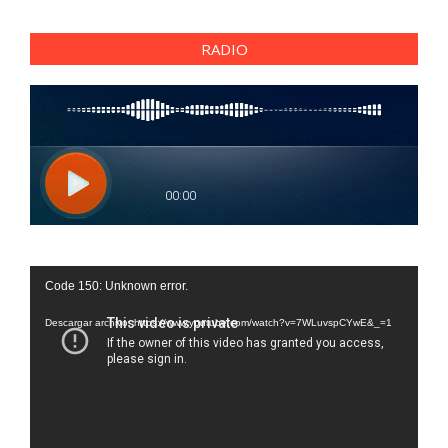
RADIO
Reproductor
Code 150: Unknown error.
de
vídeo
Descargar archivo: https://www.youtube.com/watch?v=7WLuvspCYwE&_=1