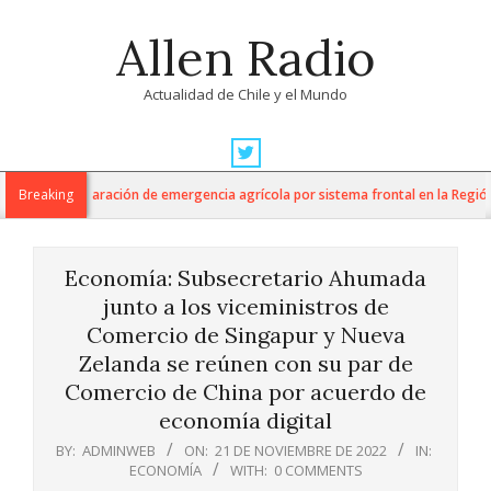
Skip
Allen Radio
to
content
Actualidad de Chile y el Mundo
Primary
Navigation
anuncia declaración de emergencia agrícola por sistema frontal en la Región d
Breaking
Menu
Economía: Subsecretario Ahumada
junto a los viceministros de
Comercio de Singapur y Nueva
Zelanda se reúnen con su par de
Comercio de China por acuerdo de
economía digital
BY:
ADMINWEB
ON:
21 DE NOVIEMBRE DE 2022
IN:
ECONOMÍA
WITH:
0 COMMENTS