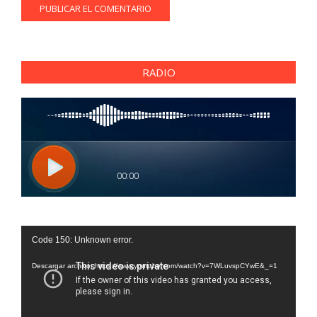
RADIO
Reproductor
Code 150: Unknown error.
de
vídeo
Descargar archivo: https://www.youtube.com/watch?v=7WLuvspCYwE&_=1