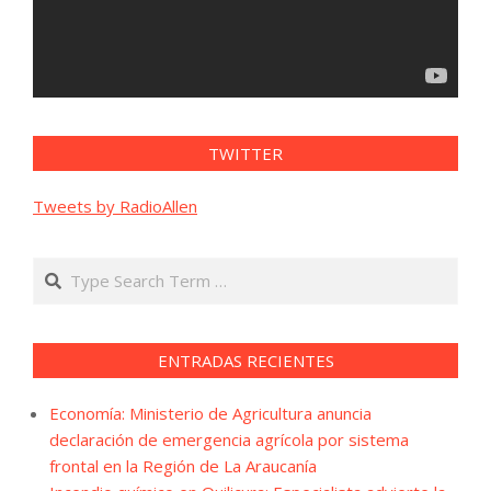
TWITTER
Tweets by RadioAllen
Search
ENTRADAS RECIENTES
Economía: Ministerio de Agricultura anuncia
declaración de emergencia agrícola por sistema
frontal en la Región de La Araucanía