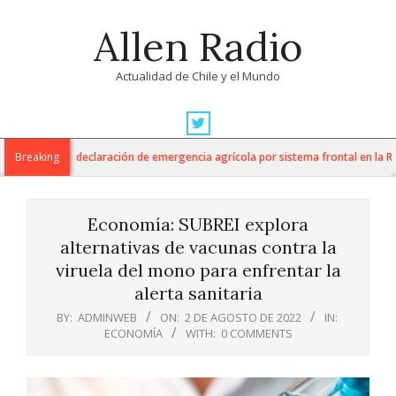
Skip
Allen Radio
to
content
Actualidad de Chile y el Mundo
Primary
Navigation
tura anuncia declaración de emergencia agrícola por sistema frontal en la Regi
Breaking
Menu
Economía: SUBREI explora
alternativas de vacunas contra la
viruela del mono para enfrentar la
alerta sanitaria
BY:
ADMINWEB
ON:
2 DE AGOSTO DE 2022
IN:
ECONOMÍA
WITH:
0 COMMENTS