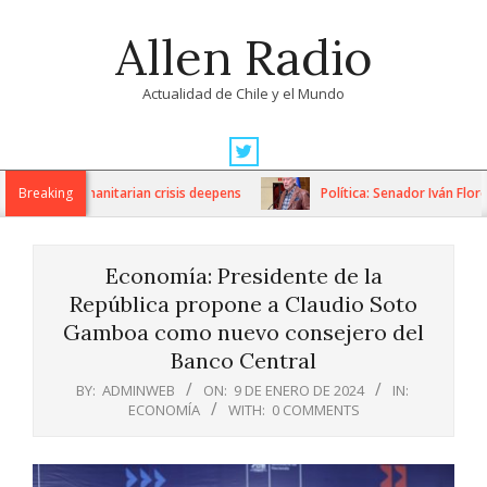
Skip
Allen Radio
to
content
Actualidad de Chile y el Mundo
Primary
Navigation
ons as humanitarian crisis deepens
Breaking
Política: Senador Iván Flores 
Menu
Economía: Presidente de la
República propone a Claudio Soto
Gamboa como nuevo consejero del
Banco Central
BY:
ADMINWEB
ON:
9 DE ENERO DE 2024
IN:
ECONOMÍA
WITH:
0 COMMENTS