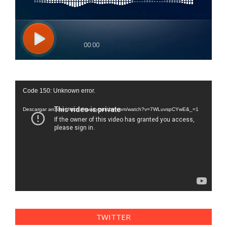
Reproductor
Code 150: Unknown error.
de
vídeo
Descargar archivo: https://www.youtube.com/watch?v=7WLuvspCYwE&_=1
TWITTER