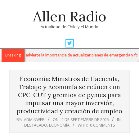
Skip
Allen Radio
to
content
Actualidad de Chile y el Mundo
Primary
Navigation
specialista advierte la importancia de actualizar planes de emergencia y fortale
Breaking
Menu
Economía: Ministros de Hacienda,
Trabajo y Economía se reúnen con
CPC, CUT y gremios de pymes para
impulsar una mayor inversión,
productividad y creación de empleo
BY:
ADMINWEB
ON:
2 DE SEPTIEMBRE DE 2025
IN:
DESTACADO
,
ECONOMÍA
WITH:
0 COMMENTS