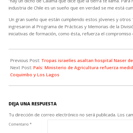
“hay un dicho de Calama que dice que la tierra te llama. Para 
industria de Chile es un sueño que en verdad se me está cum
Un gran sueño que están cumpliendo estos jóvenes y otros 
ingresaron al Programa de Prácticas y Memorias de la Divisi
iniciativas de formación, como ésta, refuerza el compromiso 
2024-
02-
Previous Post:
Tropas israelíes asaltan hospital Naser de
15
Next Post:
País: Ministerio de Agricultura refuerza med
Coquimbo y Los Lagos
DEJA UNA RESPUESTA
Tu dirección de correo electrónico no será publicada.
Los cam
Comentario
*