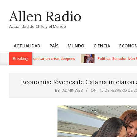
Skip
Allen Radio
to
content
Actualidad de Chile y el Mundo
ACTUALIDAD
PAÍS
MUNDO
CIENCIA
ECONOM
Primary
Navigation
ctions as humanitarian crisis deepens
Breaking
Política: Senador Iván Flor
Menu
Economía: Jóvenes de Calama iniciaron s
BY:
ADMINWEB
ON:
15 DE FEBRERO DE 2