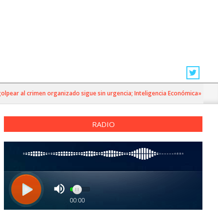
ear al crimen organizado sigue sin urgencia; Inteligencia Económica»
RADIO