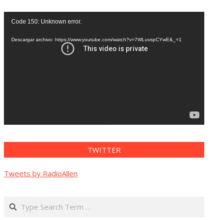
Reproductor
Code 150: Unknown error.
de
vídeo
Descargar archivo: https://www.youtube.com/watch?v=7WLuvspCYwE&_=1
TWITTER
Tweets by RadioAllen
Search