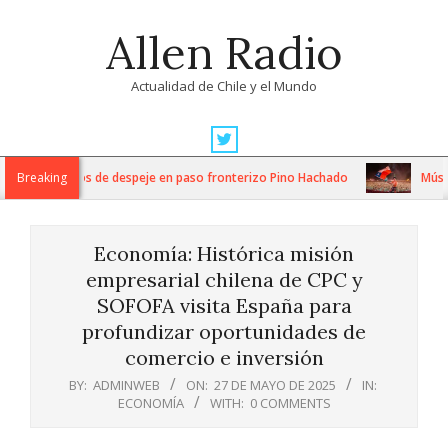
Skip
Allen Radio
to
content
Actualidad de Chile y el Mundo
Primary
Navigation
ensos trabajos de despeje en paso fronterizo Pino Hachado
Breaking
Música: C
Menu
Economía: Histórica misión
empresarial chilena de CPC y
SOFOFA visita España para
profundizar oportunidades de
comercio e inversión
BY:
ADMINWEB
ON:
27 DE MAYO DE 2025
IN:
ECONOMÍA
WITH:
0 COMMENTS