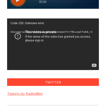
Reproductor
Code 150: Unknown error.
de
vídeo
Descargar archivo: https://www.youtube.com/watch?v=7WLuvspCYwE&_=1
TWITTER
Tweets by RadioAllen