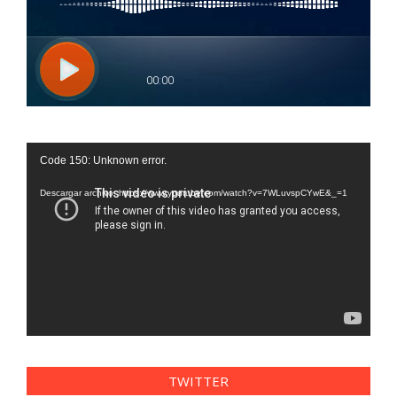
Reproductor
Code 150: Unknown error.
de
vídeo
Descargar archivo: https://www.youtube.com/watch?v=7WLuvspCYwE&_=1
TWITTER