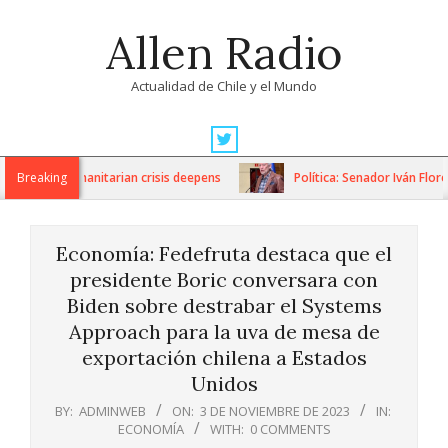
Skip
Allen Radio
to
content
Actualidad de Chile y el Mundo
Primary
Navigation
ons as humanitarian crisis deepens
Breaking
Política: Senador Iván Flores
Menu
Economía: Fedefruta destaca que el
presidente Boric conversara con
Biden sobre destrabar el Systems
Approach para la uva de mesa de
exportación chilena a Estados
Unidos
BY:
ADMINWEB
ON:
3 DE NOVIEMBRE DE 2023
IN:
ECONOMÍA
WITH:
0 COMMENTS