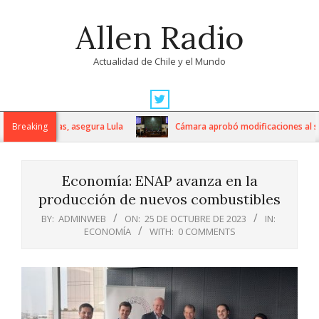
Skip
Allen Radio
to
content
Actualidad de Chile y el Mundo
Primary
Navigation
as extranjeras, asegura Lula
Breaking
Cámara aprobó modificaciones al sist
Menu
Economía: ENAP avanza en la
producción de nuevos combustibles
BY:
ADMINWEB
ON:
25 DE OCTUBRE DE 2023
IN:
ECONOMÍA
WITH:
0 COMMENTS