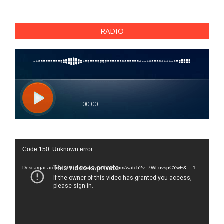
RADIO
Reproductor
Code 150: Unknown error.
de
vídeo
Descargar archivo: https://www.youtube.com/watch?v=7WLuvspCYwE&_=1