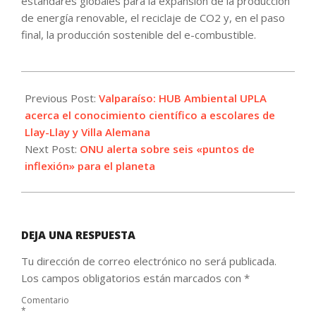
estándares globales para la expansión de la producción
de energía renovable, el reciclaje de CO2 y, en el paso
final, la producción sostenible del e-combustible.
2023-
10-
Previous Post:
Valparaíso: HUB Ambiental UPLA
25
acerca el conocimiento científico a escolares de
Llay-Llay y Villa Alemana
Next Post:
ONU alerta sobre seis «puntos de
inflexión» para el planeta
DEJA UNA RESPUESTA
Tu dirección de correo electrónico no será publicada.
Los campos obligatorios están marcados con
*
Comentario
*