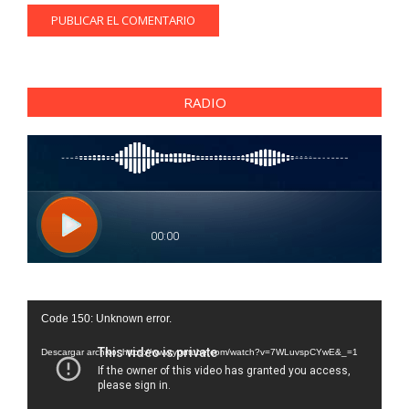
RADIO
Reproductor
Code 150: Unknown error.
de
vídeo
Descargar archivo: https://www.youtube.com/watch?v=7WLuvspCYwE&_=1