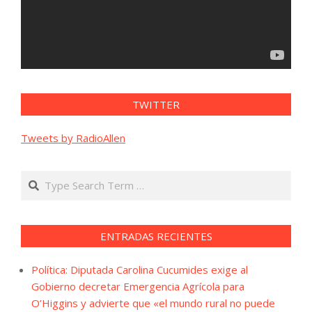
TWITTER
Tweets by RadioAllen
Search
ENTRADAS RECIENTES
Política: Diputada Carolina Cucumides exige al
Gobierno decretar Emergencia Agrícola para
O’Higgins y advierte que «el mundo rural no puede