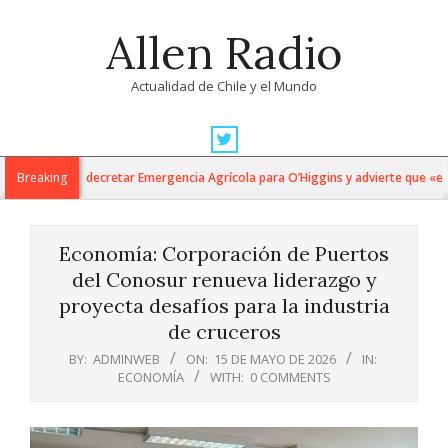
Skip
Allen Radio
to
content
Actualidad de Chile y el Mundo
Primary
Navigation
al Gobierno decretar Emergencia Agrícola para O’Higgins y advierte que «el m
Breaking
Menu
Economía: Corporación de Puertos
del Conosur renueva liderazgo y
proyecta desafíos para la industria
de cruceros
BY:
ADMINWEB
ON:
15 DE MAYO DE 2026
IN:
ECONOMÍA
WITH:
0 COMMENTS