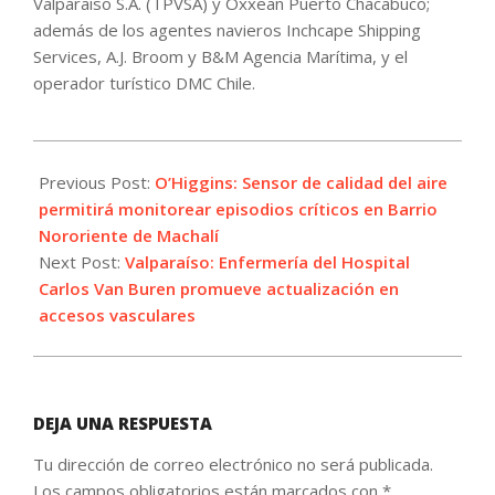
Valparaíso S.A. (TPVSA) y Oxxean Puerto Chacabuco;
además de los agentes navieros Inchcape Shipping
Services, A.J. Broom y B&M Agencia Marítima, y el
operador turístico DMC Chile.
2026-
05-
Previous Post:
O’Higgins: Sensor de calidad del aire
15
permitirá monitorear episodios críticos en Barrio
Nororiente de Machalí
Next Post:
Valparaíso: Enfermería del Hospital
Carlos Van Buren promueve actualización en
accesos vasculares
DEJA UNA RESPUESTA
Tu dirección de correo electrónico no será publicada.
Los campos obligatorios están marcados con
*