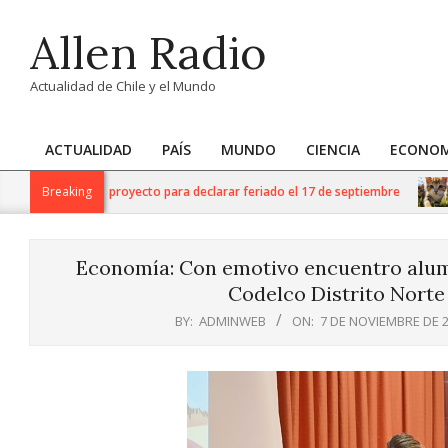
Skip
Allen Radio
to
content
Actualidad de Chile y el Mundo
ACTUALIDAD
PAÍS
MUNDO
CIENCIA
ECONOM
Primary
Navigation
i (PDG) ingresa proyecto para declarar feriado el 17 de septiembre
Breaking
Menu
Economía: Con emotivo encuentro alumn
Codelco Distrito Norte
BY:
ADMINWEB
ON:
7 DE NOVIEMBRE DE 