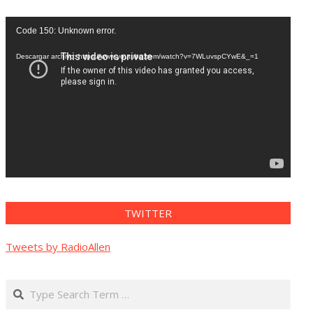
Reproductor
Code 150: Unknown error.
de
vídeo
Descargar archivo: https://www.youtube.com/watch?v=7WLuvspCYwE&_=1
TWITTER
Tweets by RadioAllen
Search