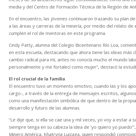
media y del Centro de Formación Técnica de la Región de An
En el encuentro, las jóvenes continuaron trazando su plan d
a las áreas y carreras de la minería, por medio del relato d
cumplen el rol de mentoras en este programa.
Cindy Patty, alumna del Colegio Bicentenario Río Loa, come
en esta escuela, destacando que ahora tiene las ideas más cla
cambio radical para mí, antes no conocía mucho el mundo labor
personalmente y me fortalecí como mujer”, destacó la estudi
El rol crucial de la familia
El encuentro tuvo un momento emotivo, cuando las y los apo
cargo-, a través de la entrega de mensajes escritos, algunos 
como una manifestación simbólica de que dentro de la propia 
desarrollo y futuro de las alumnas.
“Le dije que, si ella se cae una y mil veces, yo voy a estar a 
siempre tenga en su cabeza la idea de ‘yo quiero yo puedo’”,
Minero América, Khatryna Luizaga, quien respondió conmovi