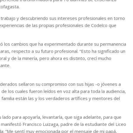
tofagasta.
e trabajo y descubriendo sus intereses profesionales en torno
e experiencias de las propias profesionales de Codelco que
ntó los cambios que ha experimentado durante su permanencia
ras, respecto a su futuro profesional. “Esto ha significado un
al y de la minería, pero ahora es distinto, crecí mucho
ante.
derados sellaron su compromiso con sus hijas -o jóvenes a
de los cuales fueron leídos en voz alta para toda la audiencia,
familia están las y los verdaderos artífices y mentores del
su lado para apoyarla, levantarla, que siga adelante, para que
 manifestó Francisco Luizaga, padre de la estudiante del Liceo
da: “Me sentí muy emocionada por el mensaje de mi papá,