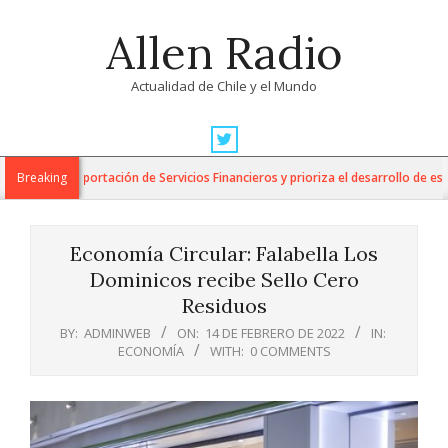
Skip
Allen Radio
to
content
Actualidad de Chile y el Mundo
Primary
Navigation
para la Exportación de Servicios Financieros y prioriza el desarrollo de esta i
Breaking
Menu
Economía Circular: Falabella Los
Dominicos recibe Sello Cero
Residuos
BY:
ADMINWEB
ON:
14 DE FEBRERO DE 2022
IN:
ECONOMÍA
WITH:
0 COMMENTS