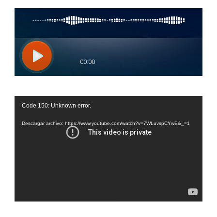
Reproductor
Code 150: Unknown error.
de
vídeo
Descargar archivo: https://www.youtube.com/watch?v=7WLuvspCYwE&_=1