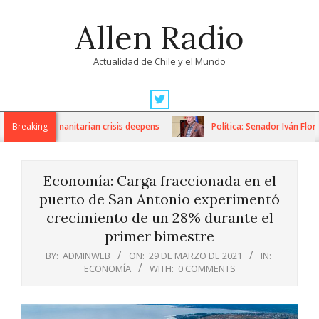
Skip
Allen Radio
to
content
Actualidad de Chile y el Mundo
Primary
Navigation
ions as humanitarian crisis deepens
Breaking
Política: Senador Iván Flores
Menu
Economía: Carga fraccionada en el
puerto de San Antonio experimentó
crecimiento de un 28% durante el
primer bimestre
BY:
ADMINWEB
ON:
29 DE MARZO DE 2021
IN:
ECONOMÍA
WITH:
0 COMMENTS