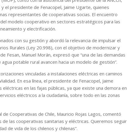
s (MOP), contó con la asistencia del presidente de la ANCCh,
 y el presidente de Fenacopel, Jaime Ugarte, quienes
nas representantes de cooperativas socias. El encuentro
 del modelo cooperativo en sectores estratégicos para las
eamiento y electrificación.
nados con su gestión y abordó la relevancia de impulsar el
arios Rurales (Ley 20.998), con el objetivo de modernizar y
te de Fesan, Manuel Morán, expresó que “una de las demandas
 agua potable rural avancen hacia un modelo de gestión”.
orizaciones vinculadas a instalaciones eléctricas en caminos
Vialidad. En esa línea, el presidente de Fenacopel, Jaime
es eléctricas en las fajas públicas, ya que existe una demora en
ervicios eléctricos a la ciudadanía, sobre todo en las zonas
nal de Cooperativas de Chile, Mauricio Rojas Lagos, comentó
 de las cooperativas sanitarias y eléctricas. Queremos seguir
ad de vida de los chilenos y chilenas”.