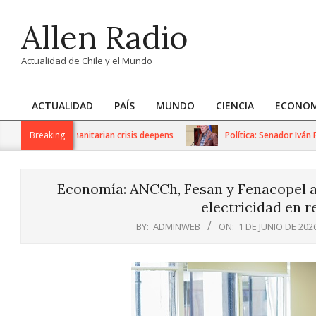
Skip
Allen Radio
to
content
Actualidad de Chile y el Mundo
ACTUALIDAD
PAÍS
MUNDO
CIENCIA
ECONOM
Primary
Navigation
ctions as humanitarian crisis deepens
Breaking
Política: Senador Iván Flo
Menu
Economía: ANCCh, Fesan y Fenacopel ab
electricidad en 
BY:
ADMINWEB
ON:
1 DE JUNIO DE 202