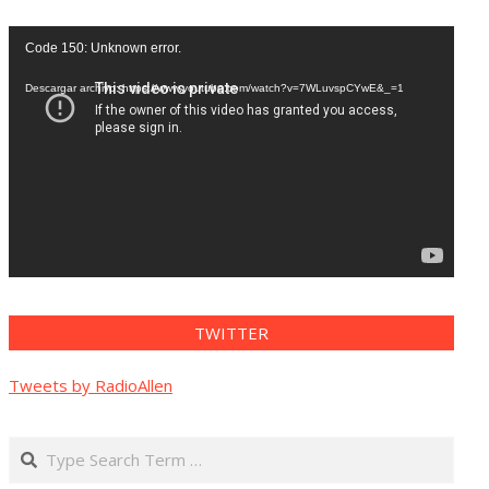
Reproductor
Code 150: Unknown error.
de
vídeo
Descargar archivo: https://www.youtube.com/watch?v=7WLuvspCYwE&_=1
TWITTER
Tweets by RadioAllen
Search