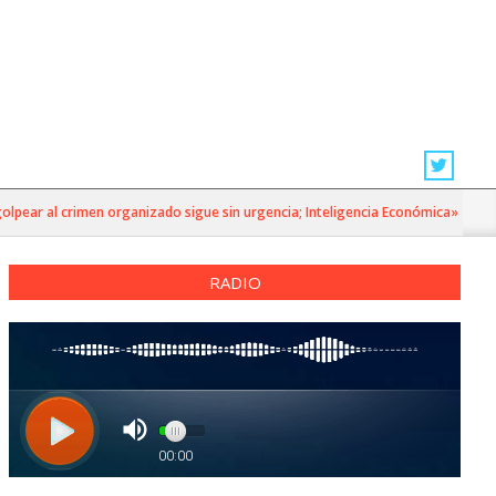
ear al crimen organizado sigue sin urgencia; Inteligencia Económica»
RADIO