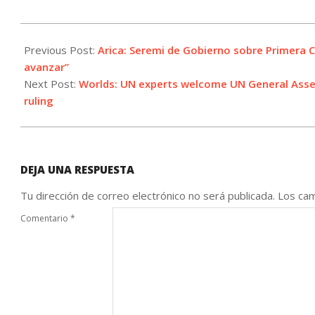
2026-
06-
Previous Post:
Arica: Seremi de Gobierno sobre Primera 
01
avanzar”
Next Post:
Worlds: UN experts welcome UN General Assem
ruling
DEJA UNA RESPUESTA
Tu dirección de correo electrónico no será publicada.
Los cam
Comentario
*