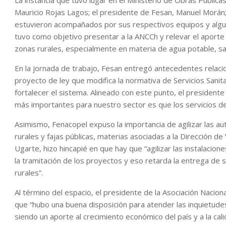
La instancia que tuvo lugar en el Ministerio de Obras Pública
Mauricio Rojas Lagos; el presidente de Fesan, Manuel Morán;
estuvieron acompañados por sus respectivos equipos y algu
tuvo como objetivo presentar a la ANCCh y relevar el aporte
zonas rurales, especialmente en materia de agua potable, san
En la jornada de trabajo, Fesan entregó antecedentes relacio
proyecto de ley que modifica la normativa de Servicios Sanit
fortalecer el sistema. Alineado con este punto, el presiden
más importantes para nuestro sector es que los servicios de
Asimismo, Fenacopel expuso la importancia de agilizar las aut
rurales y fajas públicas, materias asociadas a la Dirección de 
Ugarte, hizo hincapié en que hay que “agilizar las instalacion
la tramitación de los proyectos y eso retarda la entrega de s
rurales”.
Al término del espacio, el presidente de la Asociación Nacio
que “hubo una buena disposición para atender las inquietudes
siendo un aporte al crecimiento económico del país y a la calid