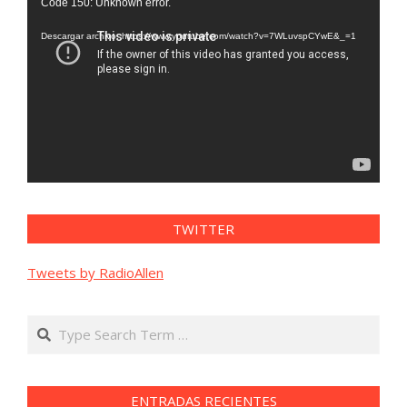
Code 150: Unknown error.
de
vídeo
Descargar archivo: https://www.youtube.com/watch?v=7WLuvspCYwE&_=1
TWITTER
Tweets by RadioAllen
Search
ENTRADAS RECIENTES