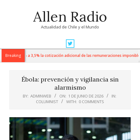
Skip
Allen Radio
to
content
Actualidad de Chile y el Mundo
Primary
Navigation
 sube de 1% a 3,5% la cotización adicional de las remuneraciones imponibles
Breaking
Menu
Ébola: prevención y vigilancia sin
alarmismo
BY:
ADMINWEB
ON:
1 DE JUNIO DE 2026
IN:
COLUMNIST
WITH:
0 COMMENTS