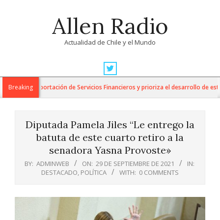
Skip
Allen Radio
to
content
Actualidad de Chile y el Mundo
Primary
Navigation
para la Exportación de Servicios Financieros y prioriza el desarrollo de esta i
Breaking
Menu
Diputada Pamela Jiles “Le entrego la
batuta de este cuarto retiro a la
senadora Yasna Provoste»
BY:
ADMINWEB
ON:
29 DE SEPTIEMBRE DE 2021
IN:
DESTACADO
,
POLÍTICA
WITH:
0 COMMENTS