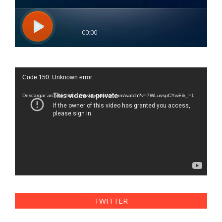
Reproductor
Code 150: Unknown error.
de
vídeo
Descargar archivo: https://www.youtube.com/watch?v=7WLuvspCYwE&_=1
TWITTER