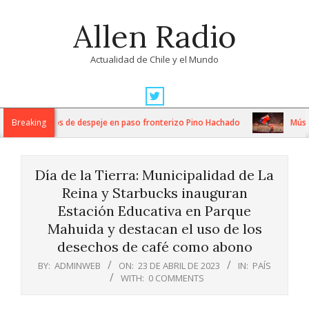
Skip
Allen Radio
to
content
Actualidad de Chile y el Mundo
Primary
Navigation
ensos trabajos de despeje en paso fronterizo Pino Hachado
Breaking
Música: 
Menu
Día de la Tierra: Municipalidad de La
Reina y Starbucks inauguran
Estación Educativa en Parque
Mahuida y destacan el uso de los
desechos de café como abono
BY:
ADMINWEB
ON:
23 DE ABRIL DE 2023
IN:
PAÍS
WITH:
0 COMMENTS