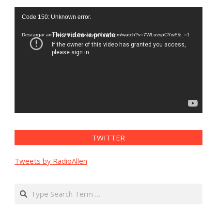
Reproductor
Code 150: Unknown error.
de
vídeo
Descargar archivo: https://www.youtube.com/watch?v=7WLuvspCYwE&_=1
TWITTER
Tweets by RadioAllen
Search