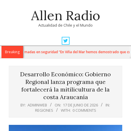
Skip
Allen Radio
to
content
Actualidad de Chile y el Mundo
Primary
Navigation
y fuerzas armadas en seguridad “En Viña del Mar hemos demostrado que cuando e
Breaking
Menu
Desarrollo Económico: Gobierno
Regional lanza programa que
fortalecerá la mitilicultura de la
costa Araucanía
BY:
ADMINWEB
ON:
17 DE JUNIO DE 2026
IN:
REGIONES
WITH:
0 COMMENTS