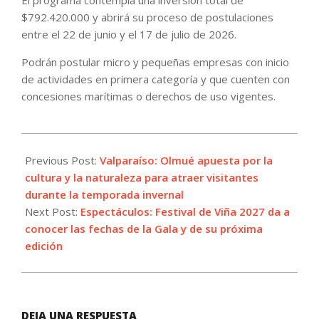
El programa contempla una inversión total de
$792.420.000 y abrirá su proceso de postulaciones
entre el 22 de junio y el 17 de julio de 2026.
Podrán postular micro y pequeñas empresas con inicio
de actividades en primera categoría y que cuenten con
concesiones marítimas o derechos de uso vigentes.
2026-
06-
Previous Post:
Valparaíso: Olmué apuesta por la
17
cultura y la naturaleza para atraer visitantes
durante la temporada invernal
Next Post:
Espectáculos: Festival de Viña 2027 da a
conocer las fechas de la Gala y de su próxima
edición
DEJA UNA RESPUESTA