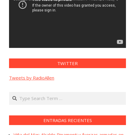
vídeo
TWITTER
Tweets by RadioAllen
Search
ENTRADAS RECIENTES
Viña del Mar: Alcalde Ripamonti y fuerzas armadas en