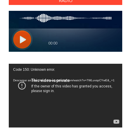
RADIO
Reproductor
Code 150: Unknown error.
de
vídeo
Descargar archivo: https://www.youtube.com/watch?v=7WLuvspCYwE&_=1