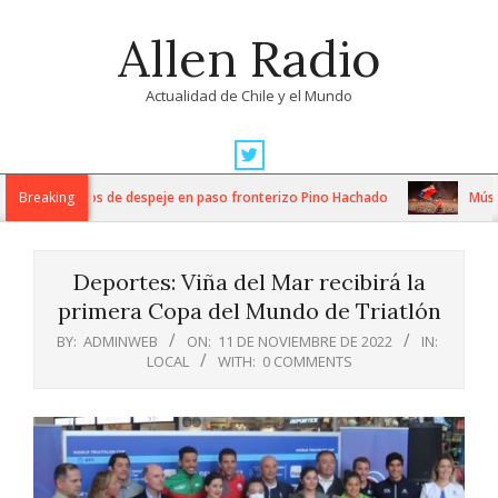
Skip
Allen Radio
to
content
Actualidad de Chile y el Mundo
Primary
Navigation
ensos trabajos de despeje en paso fronterizo Pino Hachado
Breaking
Música: 
Menu
Deportes: Viña del Mar recibirá la
primera Copa del Mundo de Triatlón
BY:
ADMINWEB
ON:
11 DE NOVIEMBRE DE 2022
IN:
LOCAL
WITH:
0 COMMENTS