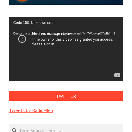
Reproductor
Code 150: Unknown error.
de
vídeo
Descargar archivo: https://www.youtube.com/watch?v=7WLuvspCYwE&_=1
TWITTER
Tweets by RadioAllen
Search