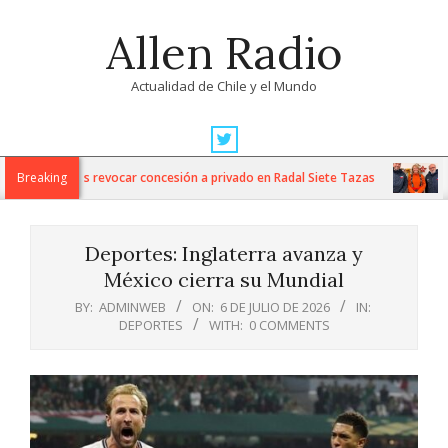
Skip
Allen Radio
to
content
Actualidad de Chile y el Mundo
Primary
Navigation
nes Nacionales revocar concesión a privado en Radal Siete Tazas
Breaking
Ar
Menu
Deportes: Inglaterra avanza y
México cierra su Mundial
BY:
ADMINWEB
ON:
6 DE JULIO DE 2026
IN:
DEPORTES
WITH:
0 COMMENTS