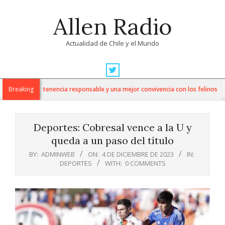
Skip
Allen Radio
to
content
Actualidad de Chile y el Mundo
Primary
Navigation
aves para una tenencia responsable y una mejor convivencia con los felinos
Breaking
Menu
Deportes: Cobresal vence a la U y
queda a un paso del título
BY:
ADMINWEB
ON:
4 DE DICIEMBRE DE 2023
IN:
DEPORTES
WITH:
0 COMMENTS