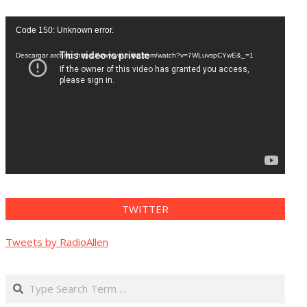
Reproductor
Code 150: Unknown error.
de
vídeo
Descargar archivo: https://www.youtube.com/watch?v=7WLuvspCYwE&_=1
TWITTER
Tweets by RadioAllen
Search