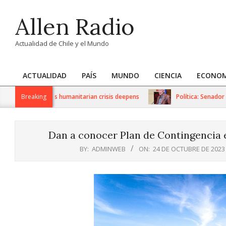
Skip
Allen Radio
to
content
Actualidad de Chile y el Mundo
ACTUALIDAD
PAÍS
MUNDO
CIENCIA
ECONOM
Primary
Navigation
sanctions as humanitarian crisis deepens
Breaking
Política: Senador Iván 
Menu
Dan a conocer Plan de Contingencia e
BY:
ADMINWEB
ON:
24 DE OCTUBRE DE 2023