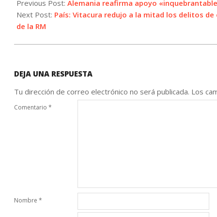
10-
Previous Post:
Alemania reafirma apoyo «inquebrantable»
24
Next Post:
País: Vitacura redujo a la mitad los delitos 
de la RM
DEJA UNA RESPUESTA
Tu dirección de correo electrónico no será publicada.
Los cam
Comentario
*
Nombre
*