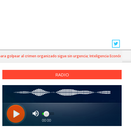
olpear al crimen organizado sigue sin urgencia; Inteligencia Económica»
RADIO