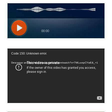
Reproductor
Code 150: Unknown error.
de
vídeo
Descargar archivo: https://www.youtube.com/watch?v=7WLuvspCYwE&_=1