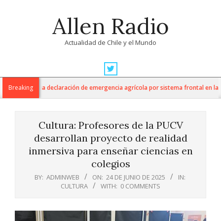
Skip
Allen Radio
to
content
Actualidad de Chile y el Mundo
Primary
Navigation
tura anuncia declaración de emergencia agrícola por sistema frontal en la Reg
Breaking
Menu
Cultura: Profesores de la PUCV
desarrollan proyecto de realidad
inmersiva para enseñar ciencias en
colegios
BY:
ADMINWEB
ON:
24 DE JUNIO DE 2025
IN:
CULTURA
WITH:
0 COMMENTS