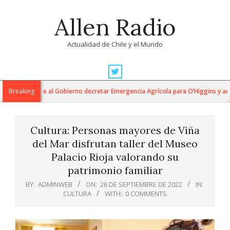
Skip
Allen Radio
to
content
Actualidad de Chile y el Mundo
Primary
Navigation
ucumides exige al Gobierno decretar Emergencia Agrícola para O’Higgins y advi
Breaking
Menu
Cultura: Personas mayores de Viña
del Mar disfrutan taller del Museo
Palacio Rioja valorando su
patrimonio familiar
BY:
ADMINWEB
ON:
26 DE SEPTIEMBRE DE 2022
IN:
CULTURA
WITH:
0 COMMENTS