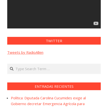
TWITTER
Tweets by RadioAllen
Search
ENTRADAS RECIENTES
Política: Diputada Carolina Cucumides exige al
Gobierno decretar Emergencia Agrícola para