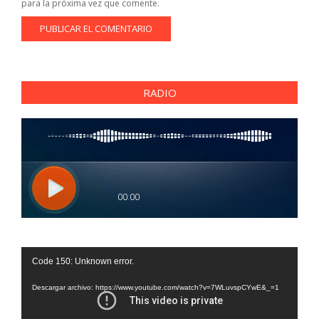
para la próxima vez que comente.
RADIO
Reproductor
Code 150: Unknown error.
de
vídeo
Descargar archivo: https://www.youtube.com/watch?v=7WLuvspCYwE&_=1