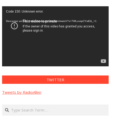
Reproductor
Code 150: Unknown error.
de
vídeo
Descargar archivo: https://www.youtube.com/watch?v=7WLuvspCYwE&_=1
TWITTER
Tweets by RadioAllen
Search