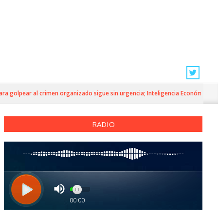
olpear al crimen organizado sigue sin urgencia; Inteligencia Económica»
RADIO