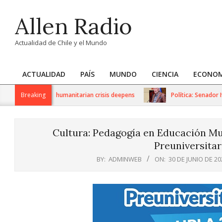
Skip
Allen Radio
to
content
Actualidad de Chile y el Mundo
ACTUALIDAD
PAÍS
MUNDO
CIENCIA
ECONOM
Primary
Navigation
sanctions as humanitarian crisis deepens
Breaking
Política: Senador Iván 
Menu
Cultura: Pedagogía en Educación Mu
Preuniversitar
BY:
ADMINWEB
ON:
30 DE JUNIO DE 20