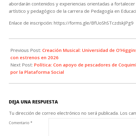
abordarán contenidos y experiencias orientadas a fortalecer
artístico y pedagógico de la carrera de Pedagogía en Educaci
Enlace de inscripción: https://forms.gle/BfUoShSTczdskJPg9
2026-
06-
Previous Post:
Creación Musical: Universidad de O’Higgi
30
con estrenos en 2026
Next Post:
Política: Con apoyo de pescadores de Coquimb
por la Plataforma Social
DEJA UNA RESPUESTA
Tu dirección de correo electrónico no será publicada.
Los cam
Comentario
*