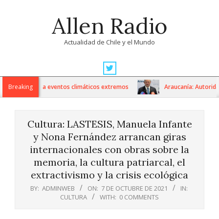
Skip
Allen Radio
to
content
Actualidad de Chile y el Mundo
Primary
Navigation
ile frente a eventos climáticos extremos
Breaking
Araucanía: Autoridades ll
Menu
Cultura: LASTESIS, Manuela Infante
y Nona Fernández arrancan giras
internacionales con obras sobre la
memoria, la cultura patriarcal, el
extractivismo y la crisis ecológica
BY:
ADMINWEB
ON:
7 DE OCTUBRE DE 2021
IN:
CULTURA
WITH:
0 COMMENTS